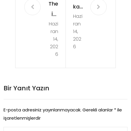
The
kat
İm
Hazi
Ne
Hazi
ran
por
dir
ran
14,
tan
Ve
14,
202
ce
202
6
Ha
6
Of
ngi
Pre
Dur
cisi
uml
Bir Yanıt Yazın
on
ard
İn
a
San
E-posta adresiniz yayınlanmayacak.
Gerekli alanlar
*
ile
Ger
işaretlenmişlerdir
dwi
ekli
ch