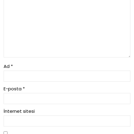
dir
Pan
el
Ma
nuf
act
urin
Ad
*
g
E-posta
*
İnternet sitesi