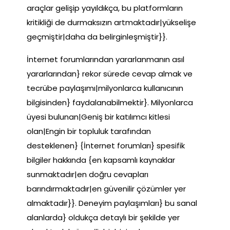
araçlar gelişip yayıldıkça, bu platformların
kritikliği de durmaksızın artmaktadır|yükselişe
geçmiştir|daha da belirginleşmiştir}}.
İnternet forumlarından yararlanmanın asıl
yararlarından} rekor sürede cevap almak ve
tecrübe paylaşımı|milyonlarca kullanıcının
bilgisinden} faydalanabilmektir}. Milyonlarca
üyesi bulunan|Geniş bir katılımcı kitlesi
olan|Engin bir topluluk tarafından
desteklenen} {İnternet forumları} spesifik
bilgiler hakkında {en kapsamlı kaynaklar
sunmaktadır|en doğru cevapları
barındırmaktadır|en güvenilir çözümler yer
almaktadır}}. Deneyim paylaşımları} bu sanal
alanlarda} oldukça detaylı bir şekilde yer