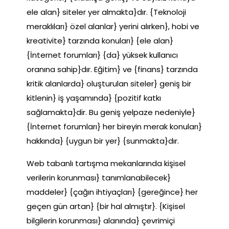
ele alan} siteler yer almakta}dır. {Teknoloji
meraklıları} özel alanlar} yerini alırken}, hobi ve
kreativite} tarzında konuları} {ele alan}
{İnternet forumları} {da} yüksek kullanıcı
oranına sahip}dır. Eğitim} ve {finans} tarzında
kritik alanlarda} oluşturulan siteler} geniş bir
kitlenin} iş yaşamında} {pozitif katkı
sağlamakta}dir. Bu geniş yelpaze nedeniyle}
{İnternet forumları} her bireyin merak konuları}
hakkında} {uygun bir yer} {sunmakta}dır.
Web tabanlı tartışma mekanlarında kişisel
verilerin korunması} tanımlanabilecek}
maddeler} {çağın ihtiyaçları} {gereğince} her
geçen gün artan} {bir hal almıştır}. {Kişisel
bilgilerin korunması} alanında} çevrimiçi