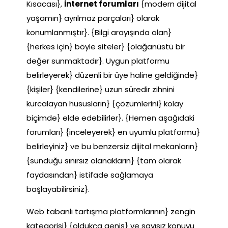
Kısacası},
İnternet forumları
{modern dijital
yaşamın} ayrılmaz parçaları} olarak
konumlanmıştır}. {Bilgi arayışında olan}
{herkes için} böyle siteler} {olağanüstü bir
değer sunmaktadır}. Uygun platformu
belirleyerek} düzenli bir üye haline geldiğinde}
{kişiler} {kendilerine} uzun süredir zihnini
kurcalayan hususların} {çözümlerini} kolay
biçimde} elde edebilirler}. {Hemen aşağıdaki
forumları} {inceleyerek} en uyumlu platformu}
belirleyiniz} ve bu benzersiz dijital mekanların}
{sunduğu sınırsız olanakların} {tam olarak
faydasından} istifade sağlamaya
başlayabilirsiniz}.
Web tabanlı tartışma platformlarının} zengin
kategorisi} {oldukça geniş} ve sayısız konuyu