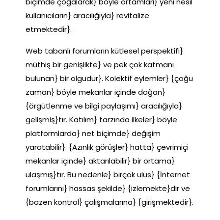
biçimde çoğalarak} böyle ortamları} yeni nesil
kullanıcıların} aracılığıyla} revitalize
etmektedir}.
Web tabanlı forumların kütlesel perspektifi}
müthiş bir genişlikte} ve pek çok katmanı
bulunan} bir olgudur}. Kolektif eylemler} {çoğu
zaman} böyle mekanlar içinde doğan}
{örgütlenme ve bilgi paylaşımı} aracılığıyla}
gelişmiş}tır. Katılım} tarzında ilkeler} böyle
platformlarda} net biçimde} değişim
yaratabilir}. {Azınlık görüşler} hatta} çevrimiçi
mekanlar içinde} aktarılabilir} bir ortama}
ulaşmış}tır. Bu nedenle} birçok ulus} {İnternet
forumlarını} hassas şekilde} {izlemekte}dir ve
{bazen kontrol} çalışmalarına} {girişmektedir}.