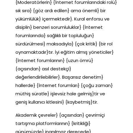
{Moderatörlerin} {İnternet forumlarındaki rolü}
sık sıra} {göz ardı edilen} ama önemli} bir
yükümlülük} içermektedir}. Kural enforsu ve
disiplin} benzeri sorumluluklar} {İnternet
forumlarında} sağlıklı bir topluluğun}
sürdürülmesi} maksadıyla} {çok kritik} {bir rol
oynamaktadır}tır. İyi eğitim almış yöneticiler}
{İnternet forumlarının} {uzun ömrü}
{açısından} asıl destekçi}
değerlendirilebilirler}. Başarısız denetim}
hallerde} {İnternet forumları} {çoğu zaman}
müthiş süratle} işlevsiz hale gelmiş}tir ve
geniş kullanıcı kitlesini} {kaybetmiş}tir.
Akademik çevreler} {açısından} çevrimiçi
tartışma platformlarının} {kritikliği}
günümüzde} inanılmaz derecede}