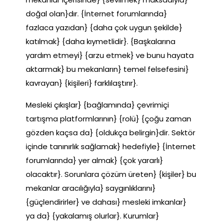
doğal olan}dır. {İnternet forumlarında}
fazlaca yazıdan} {daha çok uygun şekilde}
katılmak} {daha kıymetlidir}. {Başkalarına
yardım etmeyi} {arzu etmek} ve bunu hayata
aktarmak} bu mekanların} temel felsefesini}
kavrayan} {kişileri} farklılaştırır}.
Mesleki çıkışlar} {bağlamında} çevrimiçi
tartışma platformlarının} {rolü} {çoğu zaman
gözden kaçsa da} {oldukça belirgin}dir. Sektör
içinde tanınırlık sağlamak} hedefiyle} {İnternet
forumlarında} yer almak} {çok yararlı}
olacaktır}. Sorunlara çözüm üreten} {kişiler} bu
mekanlar aracılığıyla} saygınlıklarını}
{güçlendirirler} ve dahası} mesleki imkanlar}
ya da} {yakalamış olurlar}. Kurumlar}