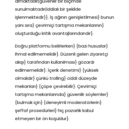
almaktadır|güvenilir bir biçimde
sunulmaktadır|iddialı bir şekilde
işlenmektedir}}. İş ağının genişletilmesi} bunun
yanı sıra} çevrimiçi tartışma mekanlarının}
oluşturduğu kritik avantajlarındandır}.
Doğru platformu belirlerken} {bazı hususlar}
ihmal edilmemelidir}. Düzenli gelen ziyaretçi
akışı} tarafından kullanılması} gözardı
edilmemelidir}. İçerik denetimi} {yüksek
olmalıdır} çünkü trolling} ciddi düzeyde
mekanları} {çöpe çevirebilir}. Çevrimiçi
tartışma mekanlarında} güvenilir söylemler}
{bulmak için} {deneyimli moderatörlerin}
şeffaf prosedürleri} hiç pazarlık kabul
etmeyen bir ön koşuldur}.