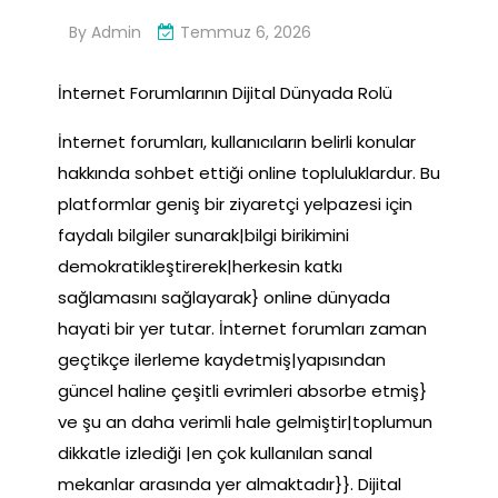
By
Admin
Temmuz 6, 2026
İnternet Forumlarının Dijital Dünyada Rolü
İnternet forumları, kullanıcıların belirli konular
hakkında sohbet ettiği online topluluklardur. Bu
platformlar geniş bir ziyaretçi yelpazesi için
faydalı bilgiler sunarak|bilgi birikimini
demokratikleştirerek|herkesin katkı
sağlamasını sağlayarak} online dünyada
hayati bir yer tutar. İnternet forumları zaman
geçtikçe ilerleme kaydetmiş|yapısından
güncel haline çeşitli evrimleri absorbe etmiş}
ve şu an daha verimli hale gelmiştir|toplumun
dikkatle izlediği |en çok kullanılan sanal
mekanlar arasında yer almaktadır}}. Dijital