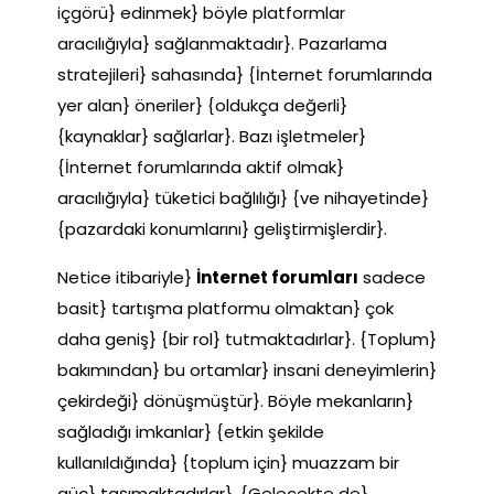
içgörü} edinmek} böyle platformlar
aracılığıyla} sağlanmaktadır}. Pazarlama
stratejileri} sahasında} {İnternet forumlarında
yer alan} öneriler} {oldukça değerli}
{kaynaklar} sağlarlar}. Bazı işletmeler}
{İnternet forumlarında aktif olmak}
aracılığıyla} tüketici bağlılığı} {ve nihayetinde}
{pazardaki konumlarını} geliştirmişlerdir}.
Netice itibariyle}
İnternet forumları
sadece
basit} tartışma platformu olmaktan} çok
daha geniş} {bir rol} tutmaktadırlar}. {Toplum}
bakımından} bu ortamlar} insani deneyimlerin}
çekirdeği} dönüşmüştür}. Böyle mekanların}
sağladığı imkanlar} {etkin şekilde
kullanıldığında} {toplum için} muazzam bir
güç} taşımaktadırlar}. {Gelecekte de}