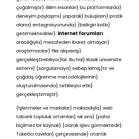
çoğalmıştır}. Bilim insanları} bu platformlarda}
deneyim paylaşımı} yaparak} buluşların} pratik
alana} entegrasyonunda} {belirgin katkı}
getirmektedirler}.
İnternet forumları
aracılığıyla} mesafeden ibaret olmayan}
araştırmacılar} fikir alışverişi}
gerçekleştirebiliyor}lar. Bu hal} klasik üniversite
sistemi} {sorgulamaya} sebep kılmış}tır ve
çağdaş öğrenme metodolojilerinin}
oluşturulmasında} tetikleyici etki}
gerçekleştirmiştir}.
{İşletmeler ve markalar} maksadıyla} web
tabanlı topluluk ortamları} sık sıra} {paha
biçilmez bir kaynak} {olarak işlev görmektedir}.
Tüketici tavırları} çerçevesinde} otantik