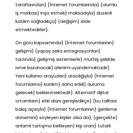
taraflarından} {İnternet forumlarında} {olumlu
iş markası} inşa etmek} maksadıyla} düzenli
katılım sağladıkça} {değişim} elde
etmektedirler}.
Ön görü kapsamında} {İnternet forumlarının}
gelişimi} {yapay zeka entegrasyonları}
tarzında} gelişmiş sistemlerle} müthiş şekilde
ivme kazanacak} izlenimi uyandırmaktadır}.
Yeni kullanıcı arayüzleri} aracılığıyla} {İnternet
forumlarına} katılım} daha etkili} duruma
gelecek} beklenmektedir}. Alternatif dijital
ortamların} etki alanı genişledikçe} {bu talihsiz
bakış açısıyla} {İnternet forumlarının} gerileme
dönemini} söyleyen kişiler olsa da}, {gerçekte}
anlamlı tartışma bekleyen} kişi oranı} tutarlı