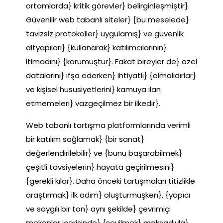
ortamlarda} kritik görevler} belirginleşmiştir}.
Güvenilir web tabanlı siteler} {bu meselede}
tavizsiz protokoller} uygulamış} ve güvenlik
altyapıları} {kullanarak} katılımcılarının}
itimadını} {korumuştur}. Fakat bireyler de} özel
datalarını} ifşa ederken} ihtiyatlı} {olmalıdırlar}
ve kişisel hususiyetlerini} kamuya ilan
etmemeleri} vazgeçilmez bir ilkedir}.
Web tabanlı tartışma platformlarında verimli
bir katılım sağlamak} {bir sanat}
değerlendirilebilir} ve {bunu başarabilmek}
çeşitli tavsiyelerin} hayata geçirilmesini}
{gerekli kılar}. Daha önceki tartışmaları titizlikle
araştırmak} ilk adım} oluşturmuşken}, {yapıcı
ve saygılı bir ton} aynı şekilde} çevrimiçi
mekanlar içerisinde} {sevilmek} maksadıyla}