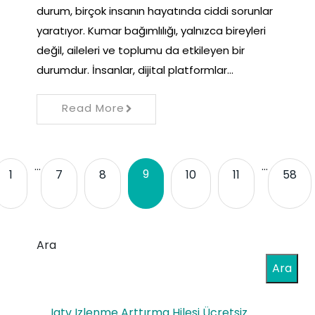
durum, birçok insanın hayatında ciddi sorunlar
yaratıyor. Kumar bağımlılığı, yalnızca bireyleri
değil, aileleri ve toplumu da etkileyen bir
durumdur. İnsanlar, dijital platformlar…
Read More
…
…
9
1
7
8
10
11
58
Ara
Ara
Igtv Izlenme Arttırma Hilesi Ücretsiz