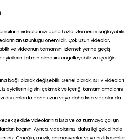
n
nıcıların videolarınızı daha fazla izlemesini sağlayabilir.
ideolarınızın uzunluğu önemlidir. Çok uzun videolar,
labilir ve videonun tamamını izlemek yerine geçiş
izleyicilerin tatmin olmasını engelleyebilir ve içeriğin
a bağlı olarak değişebilir. Genel olarak, IGTV videoları
ı, izleyicilerin ilgisini çekmek ve içeriği tamamlamalarını
azı durumlarda daha uzun veya daha kısa videolar da
 çekecek şekilde videolarınızı kısa ve öz tutmaya çalışın.
rdan kaçının. Ayrıca, videolarınızı daha ilgi çekici hale
ilirsiniz. Örneğin, müzik, animasyonlar veya hızlı kesimler