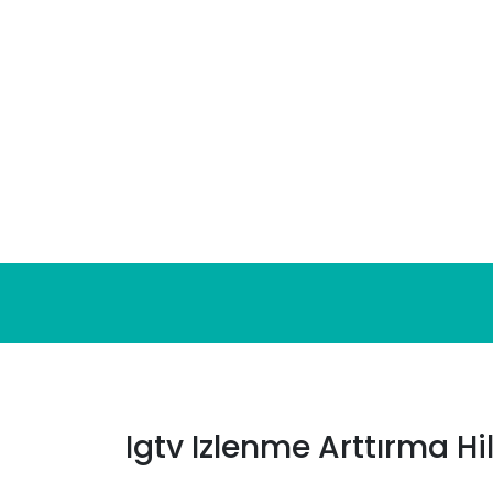
Skip
to
content
Igtv Izlenme Arttırma Hil