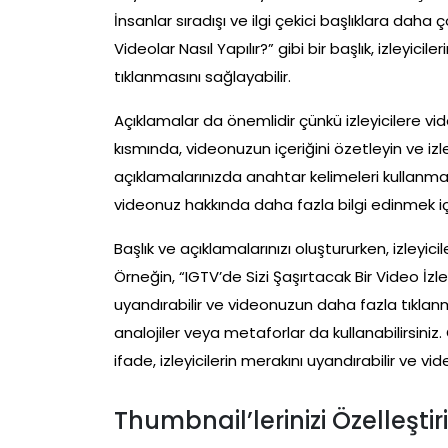
İnsanlar sıradışı ve ilgi çekici başlıklara daha
Videolar Nasıl Yapılır?” gibi bir başlık, izleyici
tıklanmasını sağlayabilir.
Açıklamalar da önemlidir çünkü izleyicilere vi
kısmında, videonuzun içeriğini özetleyin ve izl
açıklamalarınızda anahtar kelimeleri kullanmak, v
videonuz hakkında daha fazla bilgi edinmek içi
Başlık ve açıklamalarınızı oluştururken, izleyic
Örneğin, “IGTV’de Sizi Şaşırtacak Bir Video İzlem
uyandırabilir ve videonuzun daha fazla tıklanmas
analojiler veya metaforlar da kullanabilirsiniz.
ifade, izleyicilerin merakını uyandırabilir ve v
Thumbnail’lerinizi Özelleştir