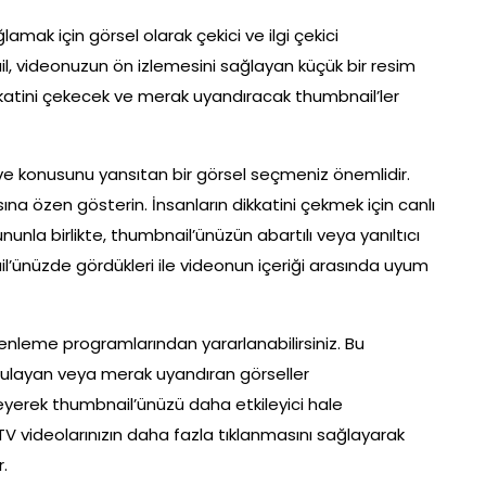
amak için görsel olarak çekici ve ilgi çekici
l, videonuzun ön izlemesini sağlayan küçük bir resim
ikkatini çekecek ve merak uyandıracak thumbnail’ler
i ve konusunu yansıtan bir görsel seçmeniz önemlidir.
na özen gösterin. İnsanların dikkatini çekmek için canlı
. Bununla birlikte, thumbnail’ünüzün abartılı veya yanıltıcı
il’ünüzde gördükleri ile videonun içeriği arasında uyum
üzenleme programlarından yararlanabilirsiniz. Bu
gulayan veya merak uyandıran görseller
kleyerek thumbnail’ünüzü daha etkileyici hale
 IGTV videolarınızın daha fazla tıklanmasını sağlayarak
.