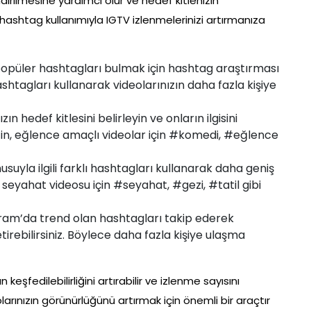
lendirilmesine yardımcı olur ve hedef kitlenizin
u hashtag kullanımıyla IGTV izlenmelerinizi artırmanıza
 popüler hashtagları bulmak için hashtag araştırması
htagları kullanarak videolarınızın daha fazla kişiye
ın hedef kitlesini belirleyin ve onların ilgisini
in, eğlence amaçlı videolar için #komedi, #eğlence
nusuyla ilgili farklı hashtagları kullanarak daha geniş
ir seyahat videosu için #seyahat, #gezi, #tatil gibi
ram’da trend olan hashtagları takip ederek
tirebilirsiniz. Böylece daha fazla kişiye ulaşma
keşfedilebilirliğini artırabilir ve izlenme sayısını
larınızın görünürlüğünü artırmak için önemli bir araçtır