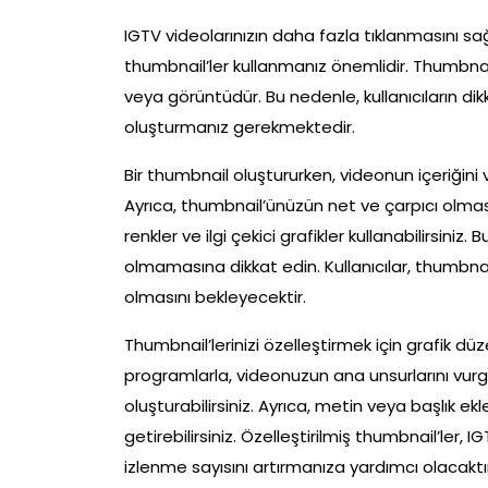
IGTV videolarınızın daha fazla tıklanmasını sağl
thumbnail’ler kullanmanız önemlidir. Thumbnai
veya görüntüdür. Bu nedenle, kullanıcıların d
oluşturmanız gerekmektedir.
Bir thumbnail oluştururken, videonun içeriğin
Ayrıca, thumbnail’ünüzün net ve çarpıcı olması
renkler ve ilgi çekici grafikler kullanabilirsiniz
olmamasına dikkat edin. Kullanıcılar, thumbna
olmasını bekleyecektir.
Thumbnail’lerinizi özelleştirmek için grafik d
programlarla, videonuzun ana unsurlarını vur
oluşturabilirsiniz. Ayrıca, metin veya başlık e
getirebilirsiniz. Özelleştirilmiş thumbnail’ler,
izlenme sayısını artırmanıza yardımcı olacaktır