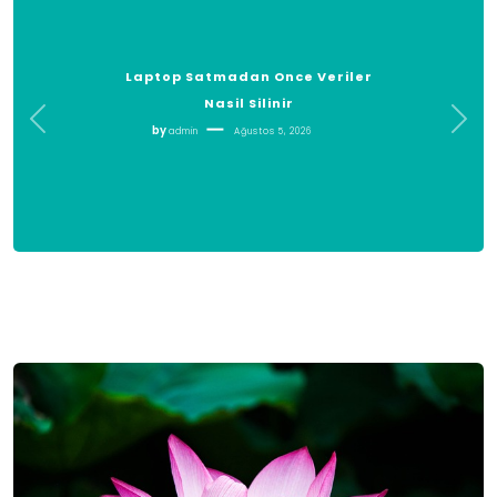
Laptop Satmadan Once Veriler
Nasil Silinir
by
admin
Ağustos 5, 2026