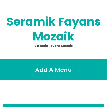
Skip
to
content
Seramik Fayans
Mozaik
Seramik Fayans Mozaik
Add A Menu