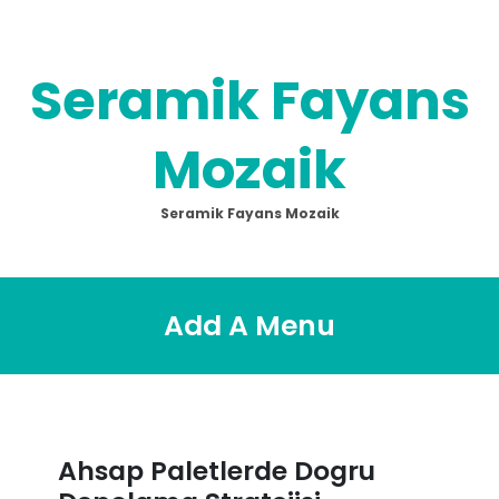
Skip
to
content
Seramik Fayans
Mozaik
Seramik Fayans Mozaik
Add A Menu
Ahsap Paletlerde Dogru