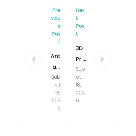
Pre
Nex
Viou
T
S
Pos
Pos
T
T
3D
Ant
Prin
aly
Şub
tin
Şub
at
a
g
at
18,
Yuz
Aus
18,
202
me
202
6
tin
6
Kur
For
su
Cu
İle
sto