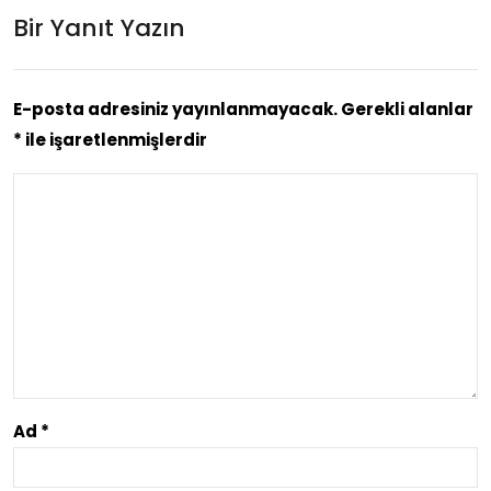
Bir Yanıt Yazın
Disi
m
plin
Fun
li
E-posta adresiniz yayınlanmayacak.
Gerekli alanlar
cti
*
ile işaretlenmişlerdir
Sp
on
or
al
Hay
Par
ati
ts
Ad
*