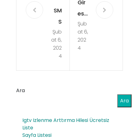
Gir
SM
esu
S
Şub
n
Şub
at 6,
On
Ça
at 6,
202
ay
mol
202
4
–
4
uk
Sm
We
s
b
On
Ara
Tas
ay
Ara
arı
Sep
m
Igtv Izlenme Arttırma Hilesi Ücretsiz
eti
Aja
Liste
Sayfa Listesi
nsı