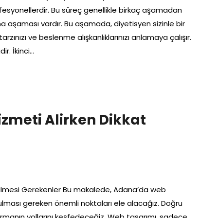
fesyonellerdir. Bu süreç genellikle birkaç aşamadan
ışma aşaması vardır. Bu aşamada, diyetisyen sizinle bir
rzınızı ve beslenme alışkanlıklarınızı anlamaya çalışır.
ir. İkinci…
meti Alirken Dikkat
dilmesi Gerekenler Bu makalede, Adana’da web
lması gereken önemli noktaları ele alacağız. Doğru
turmanın yollarını keşfedeceğiz. Web tasarımı, sadece