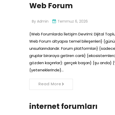
Web Forum
By
Admin
Temmuz 6, 2026
{Web Forumlarda İletişim Devrimi: Dijital Top
Web Forum altyapısı temel bileşenleri} {günümü
unsurlarındandır. Forum platformları} {sadece} 
gruplar biraraya getiren canlı} {ekosistemlerd
gözden kaçırırlar}: gerçek başarı} {şu anda} 
{yeteneklerinde}…
Read More
internet forumları