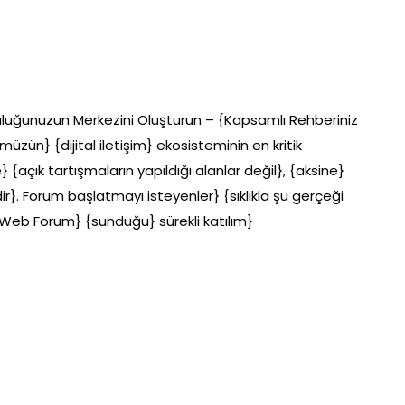
luluğunuzun Merkezini Oluşturun – {Kapsamlı Rehberiniz
zün} {dijital iletişim} ekosisteminin en kritik
{açık tartışmaların yapıldığı alanlar değil}, {aksine}
ir}. Forum başlatmayı isteyenler} {sıklıkla şu gerçeği
{Web Forum} {sunduğu} sürekli katılım}