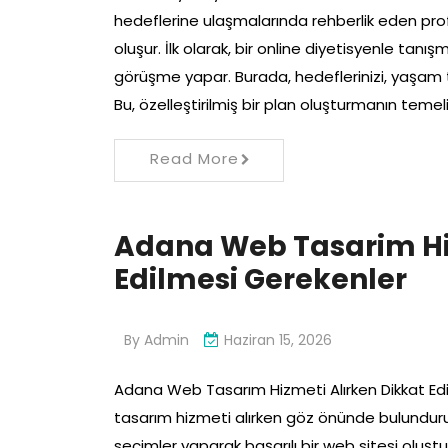
hedeflerine ulaşmalarında rehberlik eden pro
oluşur. İlk olarak, bir online diyetisyenle tan
görüşme yapar. Burada, hedeflerinizi, yaşam ta
Bu, özelleştirilmiş bir plan oluşturmanın temelid
Read More
Adana Web Tasarim Hiz
Edilmesi Gerekenler
By
Admin
Haziran 15, 2026
Adana Web Tasarım Hizmeti Alırken Dikkat E
tasarım hizmeti alırken göz önünde bulunduru
seçimler yaparak başarılı bir web sitesi oluş