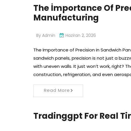
The İmportance Of Pre
Manufacturing
By
Admin
Haziran 2, 2026
The Importance of Precision in Sandwich Pa
sandwich panels, precision is not just a buzzw
with uneven walls. It just won’t work, right?
construction, refrigeration, and even aeros
Read More
Tradinggpt For Real T