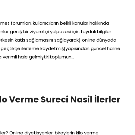
net forumları, kullanıcıların belirli konular hakkında
lar geniş bir ziyaretçi yelpazesi için faydalı bilgiler
|herkesin katkı sağlamasını sağlayarak} online dünyada
n geçtikçe ilerleme kaydetmiş|yapısından güncel haline
a verimli hale gelmiştir|toplumun…
lo Verme Sureci Nasil İlerler
rler? Online diyetisyenler, bireylerin kilo verme