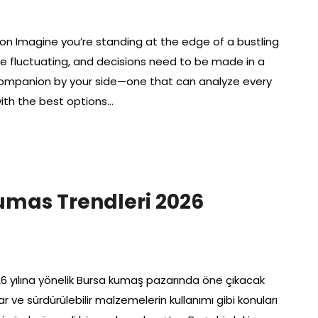
n Imagine you’re standing at the edge of a bustling
re fluctuating, and decisions need to be made in a
 companion by your side—one that can analyze every
with the best options…
umas Trendleri 2026
6 yılına yönelik Bursa kumaş pazarında öne çıkacak
r ve sürdürülebilir malzemelerin kullanımı gibi konuları