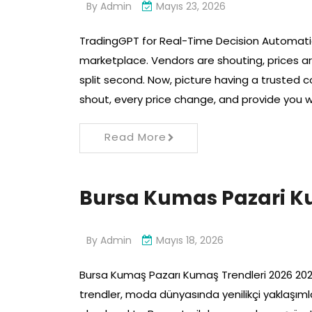
By
Admin
Mayıs 23, 2026
TradingGPT for Real-Time Decision Automatio
marketplace. Vendors are shouting, prices a
split second. Now, picture having a trusted
shout, every price change, and provide you 
Read More
Bursa Kumas Pazari K
By
Admin
Mayıs 18, 2026
Bursa Kumaş Pazarı Kumaş Trendleri 2026 202
trendler, moda dünyasında yenilikçi yaklaşımla