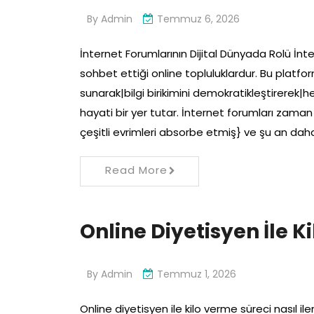
By
Admin
Temmuz 6, 2026
İnternet Forumlarının Dijital Dünyada Rolü İnter
sohbet ettiği online topluluklardur. Bu platform
sunarak|bilgi birikimini demokratikleştirerek
hayati bir yer tutar. İnternet forumları zama
çeşitli evrimleri absorbe etmiş} ve şu an dah
Read More
Online Diyetisyen İle Ki
By
Admin
Temmuz 1, 2026
Online diyetisyen ile kilo verme süreci nasıl ile