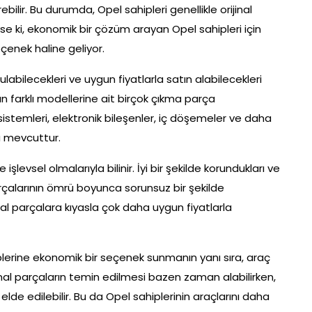
ebilir. Bu durumda, Opel sahipleri genellikle orijinal
eyse ki, ekonomik bir çözüm arayan Opel sahipleri için
çenek haline geliyor.
labilecekleri ve uygun fiyatlarla satın alabilecekleri
ın farklı modellerine ait birçok çıkma parça
istemleri, elektronik bileşenler, iç döşemeler ve daha
a mevcuttur.
 işlevsel olmalarıyla bilinir. İyi bir şekilde korundukları ve
arçalarının ömrü boyunca sorunsuz bir şekilde
jinal parçalara kıyasla çok daha uygun fiyatlarla
plerine ekonomik bir seçenek sunmanın yanı sıra, araç
ijinal parçaların temin edilmesi bazen zaman alabilirken,
 elde edilebilir. Bu da Opel sahiplerinin araçlarını daha