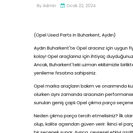
By
Admin
Ocak 22, 2024
(Opel Used Parts in Buharkent, Aydın)
Aydın Buharkent'te Opel aracınız için uygun fiy
kolay! Opel araçlarınız için ihtiyaç duyduğunuz
Ancak, Buharkent'teki uzman ekibimizle birlikte
yenileme fırsatına sahipsiniz.
Opel marka araçların bakım ve onarımında kul
olurken aynı zamanda aracınızın performansını 
sunulan geniş çaplı Opel çıkma parça seçenekl
Neden çıkma parça tercih etmelisiniz? İlk olar
olup, kalite açısından güven verir. İkinci el p
bir seçenek sunar. Ayrıca, çevresel etkiyi az