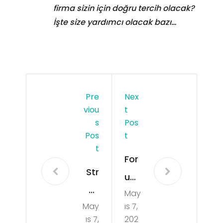
firma sizin için doğru tercih olacak?
İşte size yardımcı olacak bazı…
Pre
Nex
Viou
T
S
Pos
Pos
T
T
For
Str
um
es
May
Site
May
ıs 7,
Yön
leri
ıs 7,
202