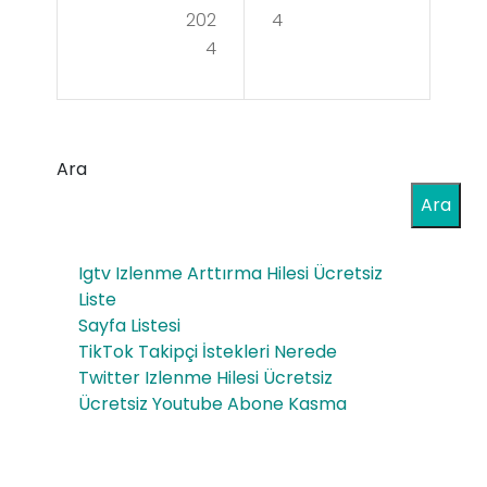
eti
nde
202
4
mi
4
ki
Gü
Tek
nlü
nol
k
Ara
oji
Hay
Ara
ve
att
İno
Igtv Izlenme Arttırma Hilesi Ücretsiz
a
vas
Liste
Da
Sayfa Listesi
yon
TikTok Takipçi İstekleri Nerede
ha
Tre
Twitter Izlenme Hilesi Ücretsiz
Fazl
Ücretsiz Youtube Abone Kasma
ndl
a
eri
Huz