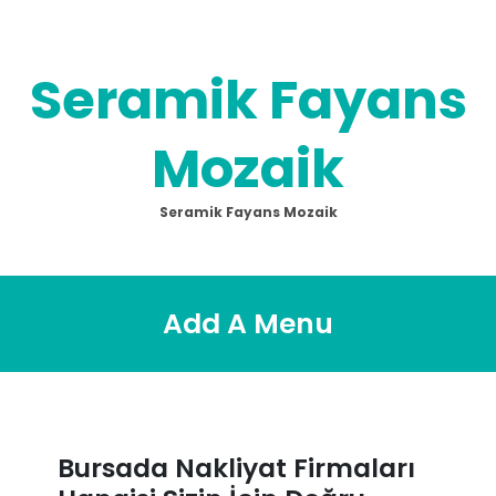
Skip
to
content
Seramik Fayans
Mozaik
Seramik Fayans Mozaik
Add A Menu
Bursada Nakliyat Firmaları