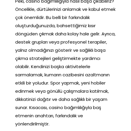
Peki, casino bağımlılığıyla nasıl başa çıkabiliriz?
Öncelikle, dürtülerinizi anlamak ve kabul etmek
çok önemlidir. Bu belli bir farkındalık
oluşturduğunuzda, bahsettiğimiz kısır
döngüden çıkmak daha kolay hale gelir. Ayrıca,
destek grupları veya profesyonel terapiler,
yalnız olmadığınızı gösterir ve sağlıklı başa
çıkma stratejileri geliştirmekte yardımcı
olabilir. Kendinizi başka aktivitelerle
sarmalamak, kumarın cazibesini azaltmanın
etkili bir yoludur. Spor yapmak, yeni hobiler
edinmek veya gönüllü çalışmalara katılmak,
dikkatinizi dağıtır ve daha sağlıklı bir yaşam
sunar. Kısacası, casino bağımlılığıyla baş
etmenin anahtarı, farkındalık ve
yönlendirilmiştir.