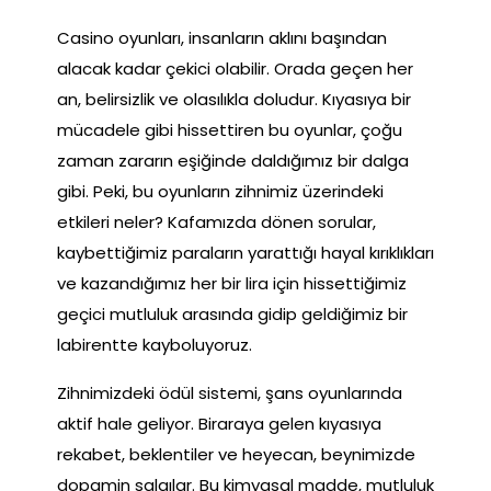
Casino oyunları, insanların aklını başından
alacak kadar çekici olabilir. Orada geçen her
an, belirsizlik ve olasılıkla doludur. Kıyasıya bir
mücadele gibi hissettiren bu oyunlar, çoğu
zaman zararın eşiğinde daldığımız bir dalga
gibi. Peki, bu oyunların zihnimiz üzerindeki
etkileri neler? Kafamızda dönen sorular,
kaybettiğimiz paraların yarattığı hayal kırıklıkları
ve kazandığımız her bir lira için hissettiğimiz
geçici mutluluk arasında gidip geldiğimiz bir
labirentte kayboluyoruz.
Zihnimizdeki ödül sistemi, şans oyunlarında
aktif hale geliyor. Biraraya gelen kıyasıya
rekabet, beklentiler ve heyecan, beynimizde
dopamin salgılar. Bu kimyasal madde, mutluluk