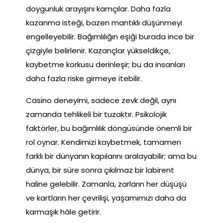
doygunluk arayışını kamçılar. Daha fazla
kazanma isteği, bazen mantıklı düşünmeyi
engelleyebilir. Bağımlılığın eşiği burada ince bir
çizgiyle belirlenir. Kazançlar yükseldikçe,
kaybetme korkusu derinleşir; bu da insanları
daha fazla riske girmeye itebilir.
Casino deneyimi, sadece zevk değil, aynı
zamanda tehlikeli bir tuzaktır. Psikolojik
faktörler, bu bağımlılık döngüsünde önemli bir
rol oynar. Kendimizi kaybetmek, tamamen
farklı bir dünyanın kapılarını aralayabilir; ama bu
dünya, bir süre sonra çıkılmaz bir labirent
haline gelebilir. Zamanla, zarların her düşüşü
ve kartların her çevrilişi, yaşamımızı daha da
karmaşık hâle getirir.