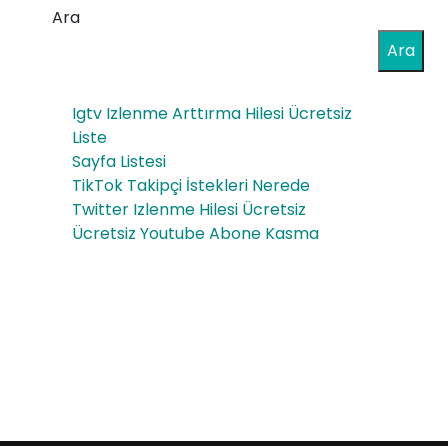
Ara
o
Ara
Oy
unl
Igtv Izlenme Arttırma Hilesi Ücretsiz
arı
Liste
Sayfa Listesi
İçin
TikTok Takipçi İstekleri Nerede
Psi
Twitter Izlenme Hilesi Ücretsiz
Ücretsiz Youtube Abone Kasma
kol
ojik
Tuz
ağ
a
Düş