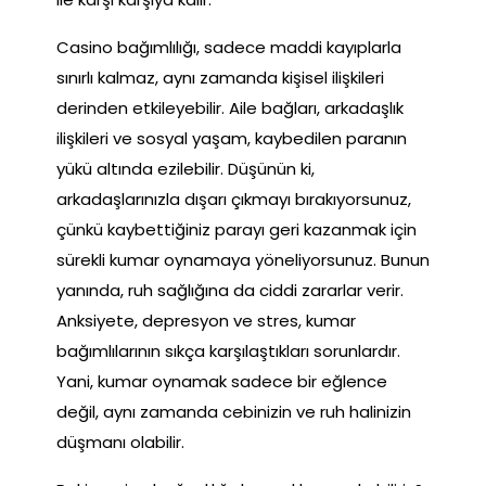
Casino bağımlılığı, sadece maddi kayıplarla
sınırlı kalmaz, aynı zamanda kişisel ilişkileri
derinden etkileyebilir. Aile bağları, arkadaşlık
ilişkileri ve sosyal yaşam, kaybedilen paranın
yükü altında ezilebilir. Düşünün ki,
arkadaşlarınızla dışarı çıkmayı bırakıyorsunuz,
çünkü kaybettiğiniz parayı geri kazanmak için
sürekli kumar oynamaya yöneliyorsunuz. Bunun
yanında, ruh sağlığına da ciddi zararlar verir.
Anksiyete, depresyon ve stres, kumar
bağımlılarının sıkça karşılaştıkları sorunlardır.
Yani, kumar oynamak sadece bir eğlence
değil, aynı zamanda cebinizin ve ruh halinizin
düşmanı olabilir.