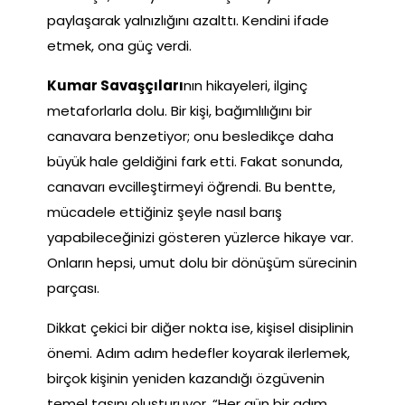
paylaşarak yalnızlığını azalttı. Kendini ifade
etmek, ona güç verdi.
Kumar Savaşçıları
nın hikayeleri, ilginç
metaforlarla dolu. Bir kişi, bağımlılığını bir
canavara benzetiyor; onu besledikçe daha
büyük hale geldiğini fark etti. Fakat sonunda,
canavarı evcilleştirmeyi öğrendi. Bu bentte,
mücadele ettiğiniz şeyle nasıl barış
yapabileceğinizi gösteren yüzlerce hikaye var.
Onların hepsi, umut dolu bir dönüşüm sürecinin
parçası.
Dikkat çekici bir diğer nokta ise, kişisel disiplinin
önemi. Adım adım hedefler koyarak ilerlemek,
birçok kişinin yeniden kazandığı özgüvenin
temel taşını oluşturuyor. “Her gün bir adım