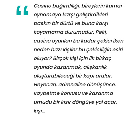
Casino bağımlılığı, bireylerin kumar
oynamaya karşı geliştirdikleri
baskın bir dürtü ve buna karşı
koyamama durumudur. Peki,
casino oyunları bu kadar çekici iken
neden bazı kişiler bu çekiciliğin esiri
oluyor? Birçok kişi için ilk birkaç
oyunda kazanmak, alışkanlık
oluşturabileceği bir kapı aralar.
Heyecan, adrenaline dönüşünce,
kaybetme korkusu ve kazanma
umudu bir kısır döngüye yol açar.
kişi…