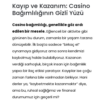
Kayıp ve Kazanım: Casino
Bağımlılığının Gizli Yüzü
Casino bağımlılığı, genellikle göz ardı
edilen bir mesele.
Eğlenceli bir aktivite gibi
görünen bu durum, zamanla bir yaşam tarzına
dönüşebilir. İlk başta sadece “birkaç el”
oynamaya gidiyoruz ama sonra kendimizi
kaybolmuş halde bulabiliyoruz. Kazancın
verdiği sarhoşluk, birçok insan için bağımlılık
yapıcı bir ilaç etkisi yaratıyor. Kayıplar ise çoğu
zaman farkına bile varılmadan birikiyor. Hani
derler ya, “kaybetmekte kazanmaktır” diye,
ama bu, ruhsal sağlığımız ve finansal
durumumuz için geçerli mi?