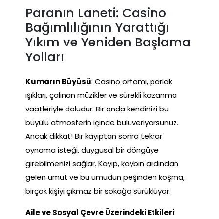
Paranın Laneti: Casino
Bağımlılığının Yarattığı
Yıkım ve Yeniden Başlama
Yolları
Kumarın Büyüsü
: Casino ortamı, parlak
ışıkları, çalınan müzikler ve sürekli kazanma
vaatleriyle doludur. Bir anda kendinizi bu
büyülü atmosferin içinde buluveriyorsunuz.
Ancak dikkat! Bir kayıptan sonra tekrar
oynama isteği, duygusal bir döngüye
girebilmenizi sağlar. Kayıp, kaybın ardından
gelen umut ve bu umudun peşinden koşma,
birçok kişiyi çıkmaz bir sokağa sürüklüyor.
Aile ve Sosyal Çevre Üzerindeki Etkileri
: