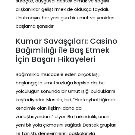
süreçte, duygusal destek almak ve sağlıklı
alışkanlıklar geliştirmek de oldukça faydalı.
Unutmayın, her yeni gün bir umut ve yeniden
başlama şansıdır.
Kumar Savaşçıları: Casino
Bağımlılığı ile Baş Etmek
İçin Başarı Hikayeleri
Bağımlılıkla mücadele eden birçok kişi,
başlangıçta umutsuzluğa kapılsa da, bu
yolculuğun sonunda bir umut ışığı bulduklarını
keşfediyorlar. Mesela, biri, “Her kaybettiğimde
kendimle olan ilişkimi daha da
zorlaştırıyordum” diyor. Bu farkındalık, onun
yeni bir yola çıkmasını sağladı. Destek grupları
ile tanıştı, deneyimlerini başkalarıyla