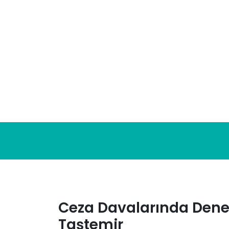
Skip
to
content
Ceza Davalarında Dene
Taştemir