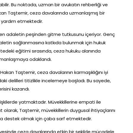
labilir. Bu noktada, uzman bir avukatın rehberliği ve
Hakan Taştemir, ceza davalarında uzmanlaşmış bir
e yardım etmektedir.
aren adaletin peşinden gitme tutkusunu içeriyor. Genç
letin sağlanmasına katkıda bulunmak için hukuk
itedeki eğitimi sırasında, ceza hukuku alanında
uzmanlaşmaya odaklandı.
Hakan Taştemir, ceza davalarının karmaşıklığını iyi
ki delilleri titizlikle incelemeye başladı. Bu sayede,
isini kazandı.
lişkilerde yatmaktadır. Müvekkillerine empati ile
 olarak, Taştemir, müvekkillerin duygusal ihtiyaçlarını
a destek olmak için çaba sarf etmektedir.
ayesinde ceza davalarında etkin bir şekilde mücadele