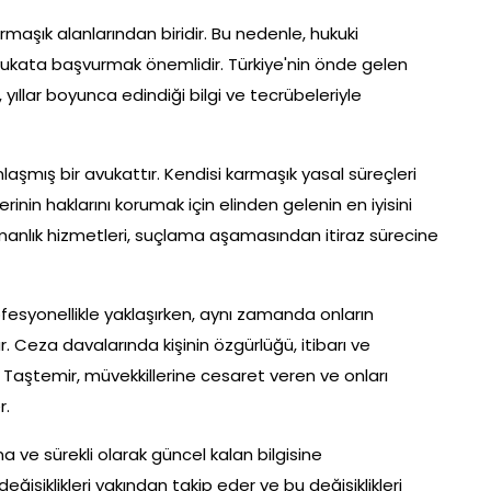
rmaşık alanlarından biridir. Bu nedenle, hukuki
avukata başvurmak önemlidir. Türkiye'nin önde gelen
yıllar boyunca edindiği bilgi ve tecrübeleriyle
şmış bir avukattır. Kendisi karmaşık yasal süreçleri
nin haklarını korumak için elinden gelenin en iyisini
anlık hizmetleri, suçlama aşamasından itiraz sürecine
ofesyonellikle yaklaşırken, aynı zamanda onların
. Ceza davalarında kişinin özgürlüğü, itibarı ve
n Taştemir, müvekkillerine cesaret veren ve onları
r.
a ve sürekli olarak güncel kalan bilgisine
şiklikleri yakından takip eder ve bu değişiklikleri