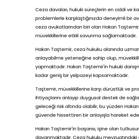
Ceza davaları, hukuki süreçlerin en ciddi ve ka
problemlerle karşılaştığınızda deneyimli bir 
ceza avukatlarından biri olan Hakan Taştemir, 
müvekkillerine etkili savunma sağlamaktadır.
Hakan Taştemir, ceza hukuku alanında uzmanla
anlayabilme yeteneğine sahip olup, müvekkilleri
yapmaktadır. Hakan Taştemir'in hukuki danışm
kadar geniş bir yelpazeyi kapsamaktadır.
Taştemir, müvekkillerine karşı dürüstlük ve pr
ihtiyaçlarını anlayıp duygusal destek de sağlar
geleceği risk altında olabilir, bu yüzden Haka
güvende hissettiren bir anlayışla hareket ede
Hakan Taştemir'in başarısı, işine olan tutkusun
dayanmaktadır. Ceza hukuku mevzuatındaki deği