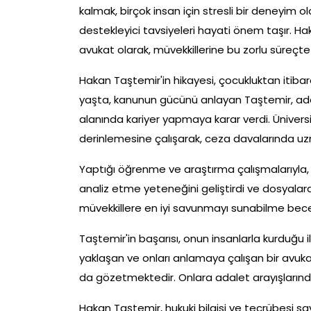
kalmak, birçok insan için stresli bir deneyim o
destekleyici tavsiyeleri hayati önem taşır. 
avukat olarak, müvekkillerine bu zorlu süreçt
Hakan Taştemir'in hikayesi, çocukluktan itib
yaşta, kanunun gücünü anlayan Taştemir, ada
alanında kariyer yapmaya karar verdi. Ünivers
derinlemesine çalışarak, ceza davalarında 
Yaptığı öğrenme ve araştırma çalışmalarıyla, 
analiz etme yeteneğini geliştirdi ve dosyalarda
müvekkillere en iyi savunmayı sunabilme becer
Taştemir'in başarısı, onun insanlarla kurduğu i
yaklaşan ve onları anlamaya çalışan bir avukat
da gözetmektedir. Onlara adalet arayışlarınd
Hakan Taştemir, hukuki bilgisi ve tecrübesi s