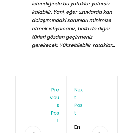
istendiğinde bu yataklar yetersiz
kalabilir. Yani, eğer uzuvlarda kan
dolaşımındaki sorunları minimize
etmek istiyorsanız, belki de diğer
türleri gözden geçirmeniz
gerekecek. Yükseltilebilir Yataklar…
Pre
Nex
Viou
T
S
Pos
Pos
T
T
En