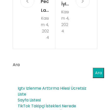
Pec
İyi
Lab
Kası
Fut
Kası
m 4,
s
bol
m 4,
202
Na
Fil
202
4
ndr
4
mle
olo
ri
ne
Sin
Phe
Ara
em
nyl
Ara
ad
pro
a
Igtv Izlenme Arttırma Hilesi Ücretsiz
pio
Fut
Liste
nat
Sayfa Listesi
bol
TikTok Takipçi İstekleri Nerede
e
Te