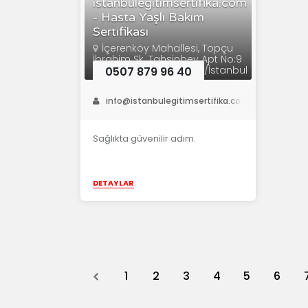
istanbulegitimsertifika.com
- Hasta Yaşlı Bakım
Sertifikası
İçerenköy Mahallesi, Topçu
İbrahim Sk. Tahsinbey Apt No:9
D:10 K:5 , 34752 Ataşehir/İstanbul
0507 879 96 40
info@istanbulegitimsertifika.com
Sağlıkta güvenilir adım.
DETAYLAR
Previous
1
2
3
4
5
6