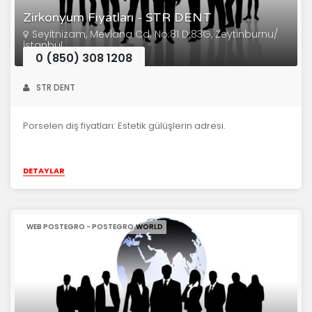
Zirkonyum Fiyatları - STR DENT
Seyitnizam, Mevlana Cd. No:81 D:83G, Zeytinburnu/
İstanbul
0 (850) 308 1208
STR DENT
Porselen diş fiyatları: Estetik gülüşlerin adresi.
DETAYLAR
WEB POSTEGRO - POSTEGRO.WORLD