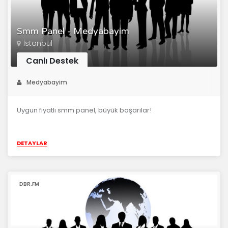
Smm Panel - Medyabayim
İstanbul
Canlı Destek
Medyabayim
Uygun fiyatlı smm panel, büyük başarılar!
DETAYLAR
DBR.FM