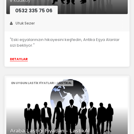
Kadıköy
0532 335 75 06
Ufuk Sezer
"Eski eşyalarınızın hikayesini keşfedin, Antika Eşya Alanlar
sizi bekliyor."
DETAYLAR
EN UYGUN LASTIK FIYATLARI - LASTIKAL
Araba Lastiği Fiyatları - LastikAl