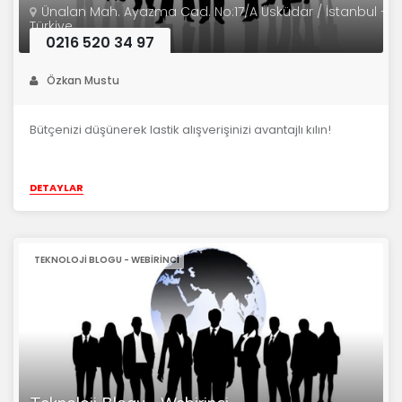
Ünalan Mah. Ayazma Cad. No:17/A Üsküdar / İstanbul –
Türkiye
0216 520 34 97
Özkan Mustu
Bütçenizi düşünerek lastik alışverişinizi avantajlı kılın!
DETAYLAR
TEKNOLOJI BLOGU - WEBIRINCI