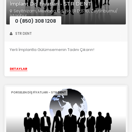
İmplant Diş Fiyatları - STR DENT
Seyitnizam, Mevlana Cd. No:81 D:83G, Zeytinburnu/
İstanbul
0 (850) 308 1208
STR DENT
Yerli İmplantla Gülümsemenin Tadını Çıkarın!
DETAYLAR
PORSELEN DIŞ FIYATLARI - STR DENT