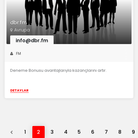
dbr.fm
Avrupa
info@dbr.fm
FM
Deneme Bonusu avantajlarıyla kazançlarını artır.
DETAYLAR
Previous
1
2
3
4
5
6
7
8
9