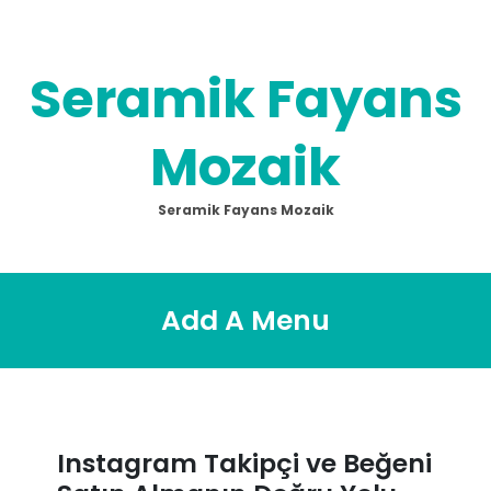
Skip
to
content
Seramik Fayans
Mozaik
Seramik Fayans Mozaik
Add A Menu
Instagram Takipçi ve Beğeni