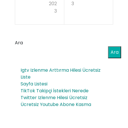
ipçi
202
3
ala
3
ve
rda
Beğ
Zaf
eni
er
Ara
Sat
Sw
Ara
ın
eet
Al
Igtv Izlenme Arttırma Hilesi Ücretsiz
Bon
ma
Liste
anz
Sayfa Listesi
nın
TikTok Takipçi İstekleri Nerede
a
Do
Twitter Izlenme Hilesi Ücretsiz
Slo
Ücretsiz Youtube Abone Kasma
ğru
tu
Yol
u