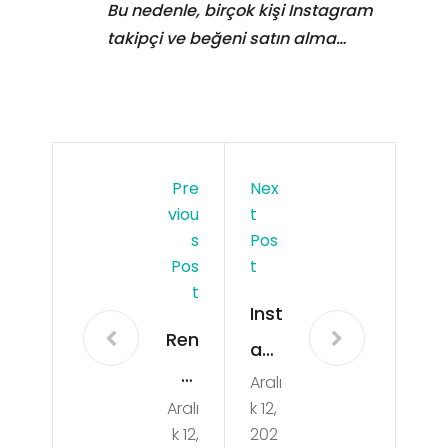
Bu nedenle, birçok kişi Instagram
takipçi ve beğeni satın alma…
Pre
Nex
Viou
T
S
Pos
Pos
T
T
Inst
Ren
agr
kli
Aralı
am
Aralı
k 12,
Ma
Tak
k 12,
202
kar