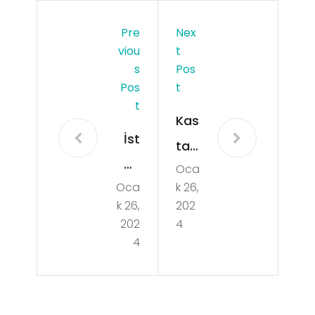
Pre
Nex
Viou
T
S
Pos
Pos
T
T
Kas
İst
ta
an
Oca
mo
Oca
k 26,
bul
nu
k 26,
202
Bey
Şen
202
4
koz
4
paz
SE
ar
O
Ara