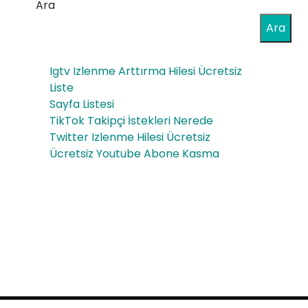
Aja
Ara
ma
nsı
Ara
Mo
tor
Igtv Izlenme Arttırma Hilesi Ücretsiz
u
Liste
Sayfa Listesi
Op
TikTok Takipçi İstekleri Nerede
timi
Twitter Izlenme Hilesi Ücretsiz
Ücretsiz Youtube Abone Kasma
zas
yon
u