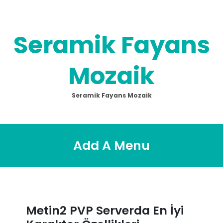
Skip
to
content
Seramik Fayans
Mozaik
Seramik Fayans Mozaik
Add A Menu
Metin2 PVP Serverda En İyi