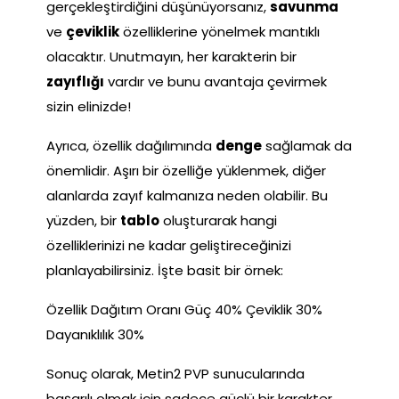
gerçekleştirdiğini düşünüyorsanız,
savunma
ve
çeviklik
özelliklerine yönelmek mantıklı
olacaktır. Unutmayın, her karakterin bir
zayıflığı
vardır ve bunu avantaja çevirmek
sizin elinizde!
Ayrıca, özellik dağılımında
denge
sağlamak da
önemlidir. Aşırı bir özelliğe yüklenmek, diğer
alanlarda zayıf kalmanıza neden olabilir. Bu
yüzden, bir
tablo
oluşturarak hangi
özelliklerinizi ne kadar geliştireceğinizi
planlayabilirsiniz. İşte basit bir örnek:
Özellik Dağıtım Oranı Güç 40% Çeviklik 30%
Dayanıklılık 30%
Sonuç olarak, Metin2 PVP sunucularında
başarılı olmak için sadece güçlü bir karakter