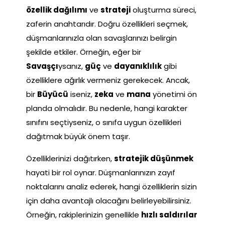
özellik dağılımı
ve
strateji
oluşturma süreci,
zaferin anahtarıdır. Doğru özellikleri seçmek,
düşmanlarınızla olan savaşlarınızı belirgin
şekilde etkiler. Örneğin, eğer bir
Savaşçı
ysanız,
güç
ve
dayanıklılık
gibi
özelliklere ağırlık vermeniz gerekecek. Ancak,
bir
Büyücü
iseniz,
zeka
ve
mana
yönetimi ön
planda olmalıdır. Bu nedenle, hangi karakter
sınıfını seçtiyseniz, o sınıfa uygun özellikleri
dağıtmak büyük önem taşır.
Özelliklerinizi dağıtırken,
stratejik düşünmek
hayati bir rol oynar. Düşmanlarınızın zayıf
noktalarını analiz ederek, hangi özelliklerin sizin
için daha avantajlı olacağını belirleyebilirsiniz.
Örneğin, rakiplerinizin genellikle
hızlı saldırılar