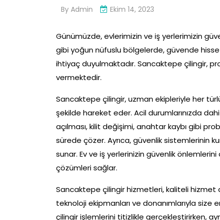
By
Admin
Ekim 14, 2023
Günümüzde, evlerimizin ve iş yerlerimizin güv
gibi yoğun nüfuslu bölgelerde, güvende hisset
ihtiyaç duyulmaktadır. Sancaktepe çilingir, pr
vermektedir.
Sancaktepe çilingir, uzman ekipleriyle her türlü
şekilde hareket eder. Acil durumlarınızda dahi
açılması, kilit değişimi, anahtar kaybı gibi p
sürede çözer. Ayrıca, güvenlik sistemlerinin ku
sunar. Ev ve iş yerlerinizin güvenlik önlemlerin
çözümleri sağlar.
Sancaktepe çilingir hizmetleri, kaliteli hizmet 
teknoloji ekipmanları ve donanımlarıyla size en
çilingir işlemlerini titizlikle gerçekleştirirke