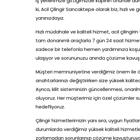
iş yerlerimize gittiğimizde kapının önünde dur
ki, Acil Çilingir Sancaktepe olarak biz, hızlı ve 
yanınızdayız.
Hızlı müdahale ve kaliteli hizmet, acil çilingi
tam donanımlı araçlarla 7 gün 24 saat hizmeti
sadece bir telefonla hemen yardımınıza koşu
ulaşıyor ve sorununuzu anında çözüme kavuş
Müşteri memnuniyetine verdiğimiz önem ile ö
anahtarlarınızı değiştirirken size yüksek kalit
Ayrıca, kilit sisteminizin güncellenmesi, onarı
oluyoruz. Her müşterimiz için özel çözümler s
hedefliyoruz.
Çilingir hizmetlerimizin yanı sıra, uygun fiyatl
durumlarda verdiğimiz yüksek kaliteli hizmetl
zorlamadan sorunlarınızı çözüme kavuşturuyor