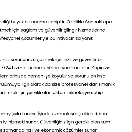
enliği büyük bir öneme sahiptir. Özellikle Sancaktepe
mek için sağlam ve güvenilir çilingir hizmetlerine
ofesyonel çözümleriyle bu ihtiyacınıza yanıt
 kilit sorununuzu çözmek için hızlı ve güvenilir bir
 7/24 hizmet sunarak sizlere yardımcı olur. Kapınızın
roblemlerinizde hemen işe koyulur ve sorunu en kısa
rulumuyla ilgili olarak da size profesyonel danışmanlık
i artırmak için gerekli olan üstün teknolojiye sahip
anlayışıyla tanınır. İşinde uzmanlaşmış ekipleri, son
 iyi hizmeti sunar. Güvenliğiniz için gerekli olan tüm
n, aynı zamanda hızlı ve ekonomik çözümler sunar.