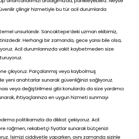
up anahtarlarımızı aradığımızda, panikleyebiliriz. Neyse
güvenilir çilingir hizmetiyle bu tür acil durumlarda
rin temel unsurlarıdır. Sancaktepe’deki uzman ekibimiz,
nizdedir. Herhangi bir zamanda, gece yarısı bile olsa,
yoruz. Acil durumlarınızda vakit kaybetmeden size
turuyoruz.
ne çıkıyoruz. Parçalanmış veya kaybolmuş
ede yeni anahtarlar sunarak güvenliğinizi sağlıyoruz.
lması veya değiştirilmesi gibi konularda da size yardımcı
unarak, ihtiyaçlarınıza en uygun hizmeti sunmayı
andırma politikamızla da dikkat çekiyoruz. Acil
ere rağmen, rekabetçi fiyatlar sunarak bütçenizi
uz. İşimizi ciddiyetle yaparken, aynı zamanda sizinle