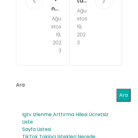
ta
nkır
Ağu
mo
Ağu
stos
ı
nu
stos
19,
Bay
Boz
19,
202
ra
202
3
kur
3
mö
t
ren
Çiç
Gü
ekç
Ara
nlü
i
Ara
k
Kira
Igtv Izlenme Arttırma Hilesi Ücretsiz
lık
Liste
Sayfa Listesi
Ev
TikTok Takipçi İstekleri Nerede