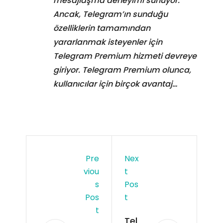
mesajlaşma deneyimi sunuyor.
Ancak, Telegram’ın sunduğu
özelliklerin tamamından
yararlanmak isteyenler için
Telegram Premium hizmeti devreye
giriyor. Telegram Premium olunca,
kullanıcılar için birçok avantaj…
Pre
Nex
Viou
T
S
Pos
Pos
T
T
Tel