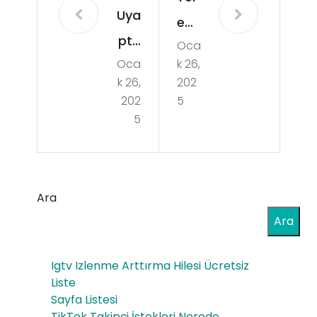
Uya
egr
pta
Oca
am
Oca
k 26,
sor
hes
k 26,
202
uşt
abı
202
5
ur
5
he
ma
me
gör
n
ünü
Ara
silin
r
Ara
ir
mü
mi
Igtv Izlenme Arttırma Hilesi Ücretsiz
Liste
Sayfa Listesi
TikTok Takipçi İstekleri Nerede