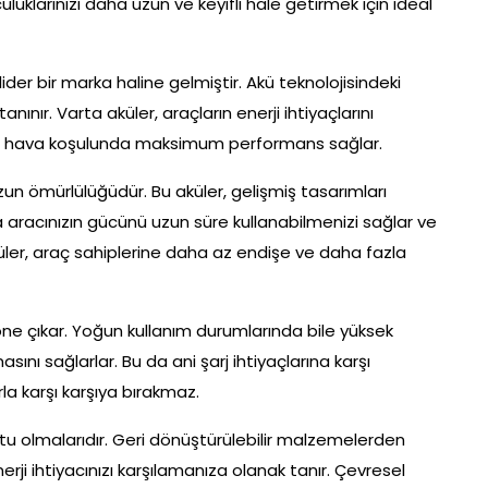
uluklarınızı daha uzun ve keyifli hale getirmek için ideal
der bir marka haline gelmiştir. Akü teknolojisindeki
tanınır. Varta aküler, araçların enerji ihtiyaçlarını
ürlü hava koşulunda maksimum performans sağlar.
zun ömürlülüğüdür. Bu aküler, gelişmiş tasarımları
 aracınızın gücünü uzun süre kullanabilmenizi sağlar ve
üler, araç sahiplerine daha az endişe ve daha fazla
öne çıkar. Yoğun kullanım durumlarında bile yüksek
asını sağlarlar. Bu da ani şarj ihtiyaçlarına karşı
la karşı karşıya bırakmaz.
stu olmalarıdır. Geri dönüştürülebilir malzemelerden
ji ihtiyacınızı karşılamanıza olanak tanır. Çevresel