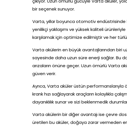
çıkıyor. Uzun ömürlü gücüyle Varta aküler, yolc
bir seçenek sunuyor.
Varta, yıllar boyunca otomotiv endüstrisinde li
yenilikçi yaklaşımı ve yüksek kaliteli ürünleriyle 
karşılamak için optimize edilmiştir ve her t
Varta akülerin en büyük avantajlarından biri u
sayesinde daha uzun süre enerji sağlar. Bu da
arızaların önüne geçer. Uzun ömürlü Varta ak
güven verir.
Ayrıca, Varta aküler üstün performanslarıyla 
krank hızı sağlayarak araçların kolaylıkla çalışm
dayanıklılık sunar ve sizi beklenmedik durumlar
Varta akülerin bir diğer avantajı ise çevre do
üretilen bu aküler, doğaya zarar vermeden ener