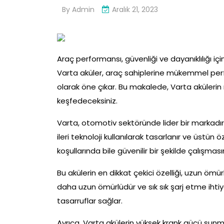
By
Admin
Aralık 21, 2023
Araç performansı, güvenliği ve dayanıklılığı i
Varta aküler, araç sahiplerine mükemmel perf
olarak öne çıkar. Bu makalede, Varta akülerin
keşfedeceksiniz.
Varta, otomotiv sektöründe lider bir markadır v
ileri teknoloji kullanılarak tasarlanır ve üstün ö
koşullarında bile güvenilir bir şekilde çalış
Bu akülerin en dikkat çekici özelliği, uzun ömür
daha uzun ömürlüdür ve sık sık şarj etme ihti
tasarruflar sağlar.
Ayrıca, Varta akülerin yüksek krank gücü sunm