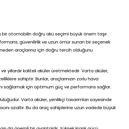
çin bir otomobilin doğru akü seçimi büyük önem taşır.
ormans, güvenilirlik ve uzun ömür sunan bir seçenek
 neden araçlarınız için doğru tercih olduğunu
e yıllardır kaliteli aküler üretmektedir. Varta aküler,
zelliklere sahiptir. Bunlar, araçlarınızın zorlu hava
masını sağlamak için optimum güç ve performans sağlar.
lülüğüdür. Varta aküler, yenilikçi tasarımları sayesinde
yacını azaltır. Bu da araç sahiplerine uzun vadede büyük
ası da önemli bir avantajdır. Yüksek krank gücü,