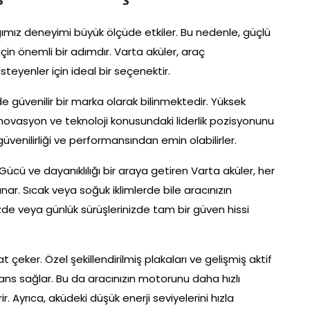
ğımız deneyimi büyük ölçüde etkiler. Bu nedenle, güçlü
çin önemli bir adımdır. Varta aküler, araç
eyenler için ideal bir seçenektir.
de güvenilir bir marka olarak bilinmektedir. Yüksek
, inovasyon ve teknoloji konusundaki liderlik pozisyonunu
güvenilirliği ve performansından emin olabilirler.
. Gücü ve dayanıklılığı bir araya getiren Varta aküler, her
nar. Sıcak veya soğuk iklimlerde bile aracınızın
zde veya günlük sürüşlerinizde tam bir güven hissi
t çeker. Özel şekillendirilmiş plakaları ve gelişmiş aktif
mans sağlar. Bu da aracınızın motorunu daha hızlı
rir. Ayrıca, aküdeki düşük enerji seviyelerini hızla