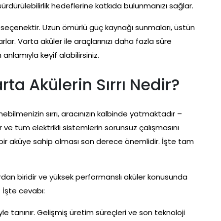
sürdürülebilirlik hedeflerine katkıda bulunmanızı sağlar.
r seçenektir. Uzun ömürlü güç kaynağı sunmaları, üstün
ar. Varta aküler ile araçlarınızı daha fazla süre
nlamıyla keyif alabilirsiniz.
arta Akülerin Sırrı Nedir?
bilmenizin sırrı, aracınızın kalbinde yatmaktadır –
r ve tüm elektrikli sistemlerin sorunsuz çalışmasını
r bir aküye sahip olması son derece önemlidir. İşte tam
rdan biridir ve yüksek performanslı aküler konusunda
? İşte cevabı:
iyle tanınır. Gelişmiş üretim süreçleri ve son teknoloji