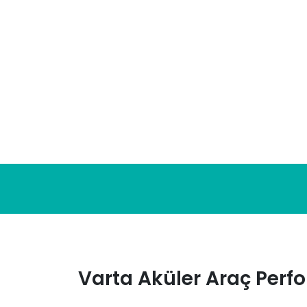
Skip
to
content
Varta Aküler Araç Perf