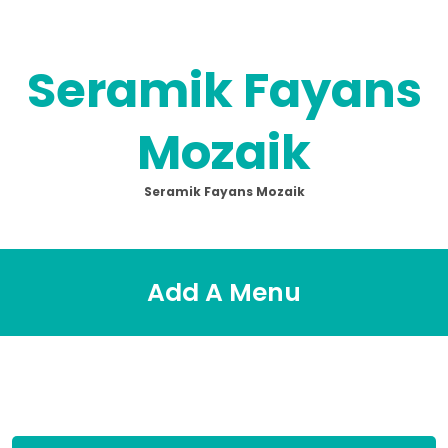
Skip
to
content
Seramik Fayans
Mozaik
Seramik Fayans Mozaik
Add A Menu